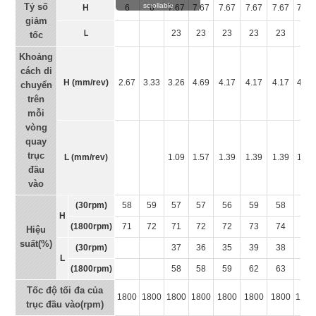
Tỷ số
scrollable
H
6
6
7.67
7.67
7.67
7.67
7.67
7.67
giảm
Ｌ
23
23
23
23
23
23
tốc
Khoảng
cách di
H (mm/rev)
2.67
3.33
3.26
4.69
4.17
4.17
4.17
4.17
chuyển
trên
mỗi
vòng
quay
trục
L (mm/rev)
1.09
1.57
1.39
1.39
1.39
1.39
đầu
vào
(30rpm)
58
59
57
57
56
59
58
58
H
(1800rpm)
71
72
71
72
72
73
74
74
Hiệu
suất(%)
(30rpm)
37
36
35
39
38
38
L
(1800rpm)
58
58
59
62
63
63
Tốc độ tối đa của
1800
1800
1800
1800
1800
1800
1800
1800
trục đầu vào(rpm)