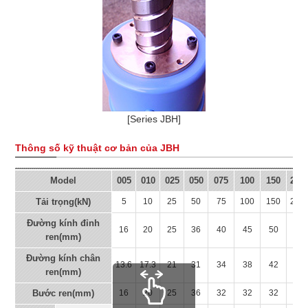
[Series JBH]
Thông số kỹ thuật cơ bản của JBH
Model
005
010
025
050
075
100
150
200
Tải trọng(kN)
5
10
25
50
75
100
150
200
Đường kính đỉnh
16
20
25
36
40
45
50
63
ren(mm)
Đường kính chân
13.6
17.3
21
31
34
38
42
55
ren(mm)
Bước ren(mm)
16
20
25
36
32
32
32
32