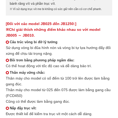
bánh răng vít và phần trục vít.
※ Vì sử dụng trục vít me bi không có sức giữ nên cần có cơ chế phanh.
[Đối với các model JB025 đến JB1250:]
※Chỉ giải thích những điểm khác nhau so với model
JB005 ～ JB010.
Cấu trúc vòng bi đỡ lý tưởng
Sử dụng vòng bi đũa hình nón và vòng bi tự lựa hướng đẩy đối
xứng để chịu tải trọng nặng.
Bôi trơn bằng phương pháp ngâm dầu:
Có thể hoạt động với tốc độ cao và dễ dàng bảo trì.
Thân máy vững chắc:
Thân máy cho model có số đếm từ 100 trở lên được làm bằng
gang đúc.
Thân máy cho model từ 025 đến 075 được làm bằng gang cầu
(FCD450)
Cũng có thể được làm bằng gang đúc.
Nắp đậy trục vít:
Được thiết kế để kiểm tra trục vít một cách dễ dàng.