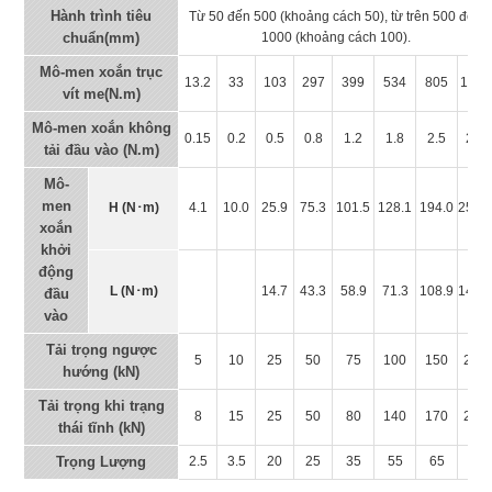
Hành trình tiêu
Từ 50 đến 500 (khoảng cách 50), từ trên 500 đến
chuẩn(mm)
1000 (khoảng cách 100).
Mô-men xoắn trục
13.2
33
103
297
399
534
805
1086
vít me(N.m)
Mô-men xoắn không
0.15
0.2
0.5
0.8
1.2
1.8
2.5
2.5
tải đầu vào (N.m)
Mô-
men
H (N･m)
4.1
10.0
25.9
75.3
101.5
128.1
194.0
257.
xoắn
khởi
động
L (N･m)
14.7
43.3
58.9
71.3
108.9
144.
đầu
vào
Tải trọng ngược
5
10
25
50
75
100
150
200
hướng (kN)
Tải trọng khi trạng
8
15
25
50
80
140
170
250
thái tĩnh (kN)
Trọng Lượng
2.5
3.5
20
25
35
55
65
80