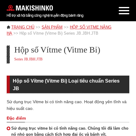
TRANG CHỦ
>>
SẢN PHẨM
>>
HỘP SỐ VITME NÂNG
HẠ
>> Hộp số Vítme (Vitme Bi) Series JB.JBH.JTB
Hộp số Vítme (Vitme Bi)
Series JB.JBH.JTB
Hộp số Vítme (Vitme Bi) Loại tiêu chuẩn Series
JB
Sử dụng trục Vitme bi có tính năng cao. Hoạt động yên tĩnh và
hiệu suất cao.
Đặc điểm
Sử dụng trục vitme bi có tính năng cao. Chúng tôi đã làm cho
nó nhỏ gọn bằng cách tích hợp đai ốc và bánh vít.