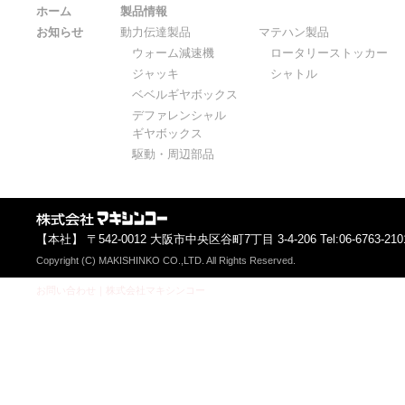
ホーム
製品情報
お知らせ
動力伝達製品
マテハン製品
ウォーム減速機
ロータリーストッカー
ジャッキ
シャトル
ベベルギヤボックス
デファレンシャル
ギヤボックス
駆動・周辺部品
【本社】 〒542-0012 大阪市中央区谷町7丁目 3-4-206 Tel:06-6763-2101 F
Copyright (C) MAKISHINKO CO.,LTD. All Rights Reserved.
お問い合わせ｜株式会社マキシンコー